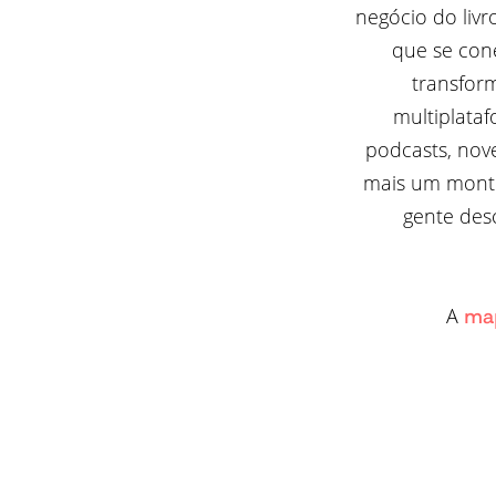
negócio do liv
que se cone
transfor
multiplataf
podcasts, novel
mais um monte
gente des
A
ma