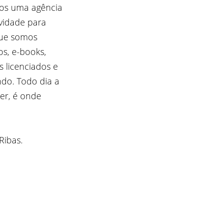
mos uma agência
ividade para
que somos
os, e-books,
os licenciados e
do. Todo dia a
er, é onde
Ribas.