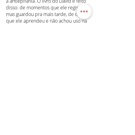
a antiepifania. O livro do David é feito
disso: de momentos que ele registrou,
mas guardou pra mais tarde, de coisas
que ele aprendeu e não achou uso na
vida prática, só na poesia. São crônicas
da madrugada sobre grandes temas
que ele acha irrelevantes e miudezas
que leva muito a sério. Sua escrita é
carregada de imagens e te leva a
muitos lugares, todos eles em
Copacabana – mas a Copacabana do
David, com seu céu de fogos de
artifício o ano inteiro, em pleno dia. O
David é um cronista que esconde um
poeta em pleno funcionamento."
Arnaldo Branco
COMPRE AQUI O LIVRO IMPRESSO!