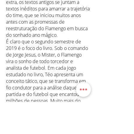
extra, os textos antigos se juntam a
textos inéditos para amarrar a trajetória
do time, que se iniciou muitos anos
antes com as promessas de
reestruturação do Flamengo em busca
do sonhado ano mágico.
É claro que o segundo semestre de
2019 é o foco do livro. Sob o comando
de Jorge Jesus, o Mister, o Flamengo
vira o sonho de todo torcedor e
analista de futebol. Em cada jogo
estudado no livro, Téo apresenta um
conceito tático, que se transforma em
fio condutor para a análise daquela
partida e do futebol que encantou
milhões de pessoas. Muito mais do
que uma simples homenagem de um
rubro-negro apaixonado, o livro pode
ser fonte de aprendizado para todo o
futebol brasileiro. Lições que todos nós
podemos aprender com o Flamengo