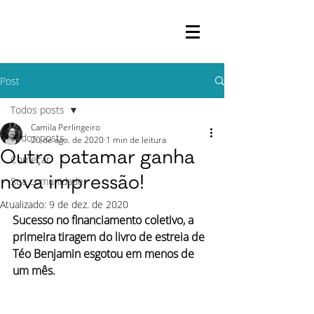
Post
Todos posts
Camila Perlingeiro
Todos posts
20 de ago. de 2020
1 min de leitura
Outro patamar ganha
Começar
Sua comunidade
nova impressão!
Atualizado:
9 de dez. de 2020
Sucesso no financiamento coletivo, a 
primeira tiragem do livro de estreia de 
Téo Benjamin esgotou em menos de 
um mês. 